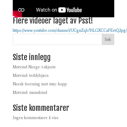
Flere videoer laget av Psst!
https://www.youtube.com/channel/UCgnZqIcYtLGXCCaFEetQ2pg/
Søk
Siste innlegg
Motvind Norge: t-skjorte
Motvind: teddybjørn
Norsk forening mot støy: kopp
Motvind: munnbind
Siste kommentarer
Ingen kommentarer å vise.